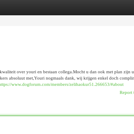
egories
Register
Login
kwaliteit over youri en bestaan collega.Mocht u dan ook met plan zijn 
kkers absoluut met,Youri nogmaals dank, wij krijgen enkel doch compl
https://www.dogforum.com/members/zelihaokur51.266653/#about
Report 