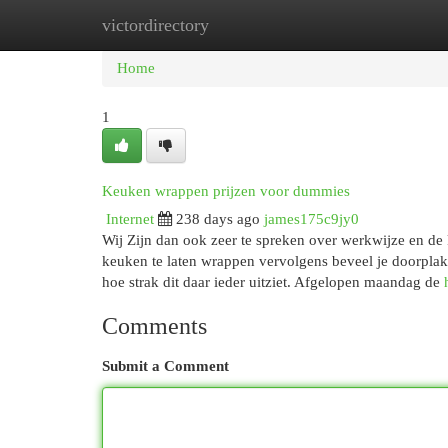
victordirectory
Home
New Site Listings
Add Site
Cat
Home
1
Keuken wrappen prijzen voor dummies
Internet
238 days ago
james175c9jy0
Wij Zijn dan ook zeer te spreken over werkwijze en de 
keuken te laten wrappen vervolgens beveel je doorpla
hoe strak dit daar ieder uitziet. Afgelopen maandag de
Comments
Submit a Comment