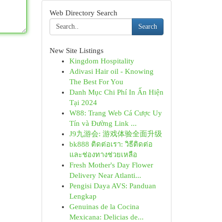
Web Directory Search
Search
New Site Listings
Kingdom Hospitality
Adivasi Hair oil - Knowing
The Best For You
Danh Mục Chi Phí In Ấn Hiện
Tại 2024
W88: Trang Web Cá Cược Uy
Tín và Đường Link ...
J9九游会: 游戏体验全面升级
bk888 ติดต่อเรา: วิธีติดต่อ
และช่องทางช่วยเหลือ
Fresh Mother's Day Flower
Delivery Near Atlanti...
Pengisi Daya AVS: Panduan
Lengkap
Genuinas de la Cocina
Mexicana: Delicias de...