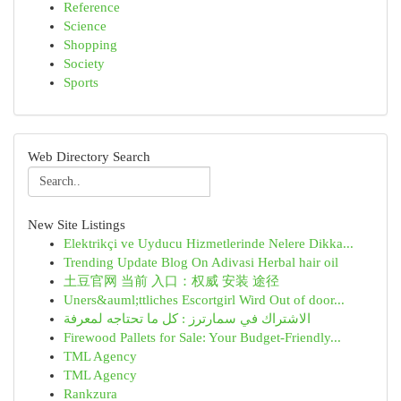
Reference
Science
Shopping
Society
Sports
Web Directory Search
New Site Listings
Elektrikçi ve Uyducu Hizmetlerinde Nelere Dikka...
Trending Update Blog On Adivasi Herbal hair oil
土豆官网 当前 入口：权威 安装 途径
Uners&auml;ttliches Escortgirl Wird Out of door...
الاشتراك في سمارترز : كل ما تحتاجه لمعرفة
Firewood Pallets for Sale: Your Budget-Friendly...
TML Agency
TML Agency
Rankzura