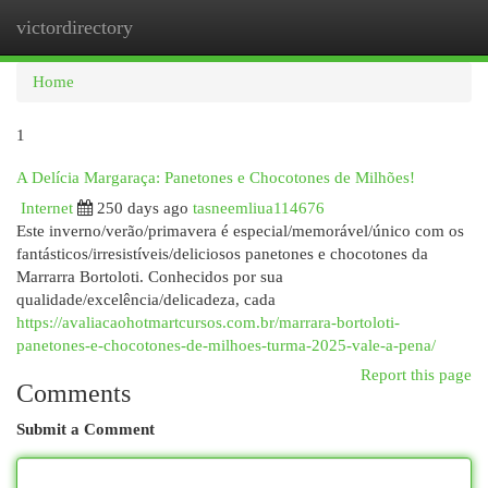
victordirectory
Togg
navi
Home
1
A Delícia Margaraça: Panetones e Chocotones de Milhões!
Internet
250 days ago
tasneemliua114676
Este inverno/verão/primavera é especial/memorável/único com os
fantásticos/irresistíveis/deliciosos panetones e chocotones da
Marrarra Bortoloti. Conhecidos por sua
qualidade/excelência/delicadeza, cada
https://avaliacaohotmartcursos.com.br/marrara-bortoloti-
panetones-e-chocotones-de-milhoes-turma-2025-vale-a-pena/
Report this page
Comments
Submit a Comment