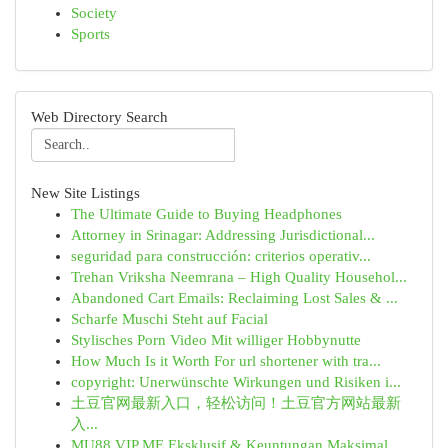
Society
Sports
Web Directory Search
New Site Listings
The Ultimate Guide to Buying Headphones
Attorney in Srinagar: Addressing Jurisdictional...
seguridad para construcción: criterios operativ...
Trehan Vriksha Neemrana – High Quality Househol...
Abandoned Cart Emails: Reclaiming Lost Sales & ...
Scharfe Muschi Steht auf Facial
Stylisches Porn Video Mit williger Hobbynutte
How Much Is it Worth For url shortener with tra...
copyright: Unerwünschte Wirkungen und Risiken i...
土豆官网最新入口，轻松访问！土豆官方网站最新
入...
MU88 VIP ME Eksklusif & Keuntungan Maksimal