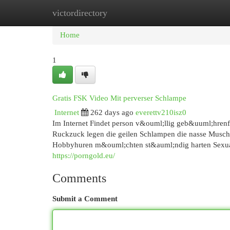
victordirectory
Home
New Site Listings
Add Site
Cat
Home
1
Gratis FSK Video Mit perverser Schlampe
Internet
262 days ago
everettv210isz0
Im Internet Findet person v&ouml;llig geb&uuml;hrenfr
Ruckzuck legen die geilen Schlampen die nasse Muschi 
Hobbyhuren m&ouml;chten st&auml;ndig harten Sexual i
https://porngold.eu/
Comments
Submit a Comment