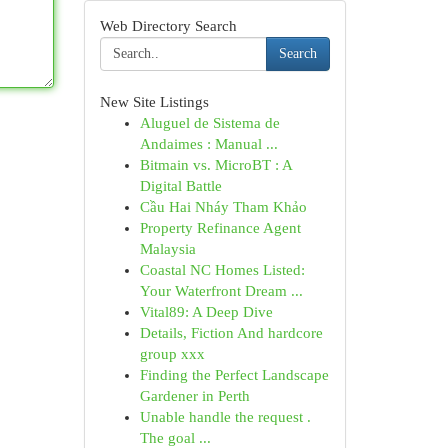
Web Directory Search
Search
New Site Listings
Aluguel de Sistema de
Andaimes : Manual ...
Bitmain vs. MicroBT : A
Digital Battle
Cầu Hai Nháy Tham Khảo
Property Refinance Agent
Malaysia
Coastal NC Homes Listed:
Your Waterfront Dream ...
Vital89: A Deep Dive
Details, Fiction And hardcore
group xxx
Finding the Perfect Landscape
Gardener in Perth
Unable handle the request .
The goal ...