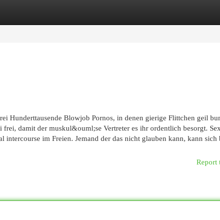
egories
Register
Login
ei Hunderttausende Blowjob Pornos, in denen gierige Flittchen geil b
frei, damit der muskul&ouml;se Vertreter es ihr ordentlich besorgt. Se
ntercourse im Freien. Jemand der das nicht glauben kann, kann sich 
Report 