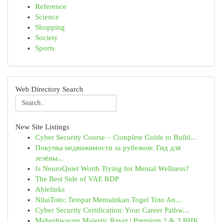
Reference
Science
Shopping
Society
Sports
Web Directory Search
New Site Listings
Cyber Security Course – Complete Guide to Build...
Покупка недвижимости за рубежом: Гид для
зелёны...
Is NeuroQuiet Worth Trying for Mental Wellness?
The Best Side of VAE RDP
Ablelinks
NilaiToto: Tempat Memainkan Togel Toto An...
Cyber Security Certification: Your Career Pathw...
Maheshwaram Majestic Ravet | Premium 2 & 3 BHK ...