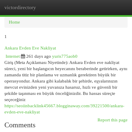
victordirectory
Togg
navi
Home
1
Ankara Evden Eve Nakliyat
Internet
261 days ago
yuris775aob0
Giriş (Meta Açıklaması Niyetinde): Ankara Evden eve nakliyat
süreci, yeni bir başlangıcın heyecanını beraberinde getirirken, aynı
zamanda titiz bir planlama ve uzmanlık gerektiren büyük bir
operasyondur. Ankara gibi kalabalık bir şehirde, eşyalarınızın
mevcut evinizden yeni yuvanıza hasarsız, hızlı ve güvenli bir
şekilde taşınması en büyük önceliğinizdir. Bu hassas süreçte
seçeceğiniz
https://seoiinbacklink45667.blogginaway.com/39221500/ankara-
evden-eve-nakliyat
Report this page
Comments