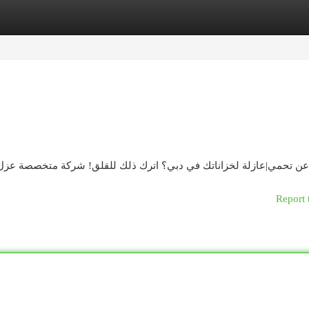
egories
Register
Login
Report 