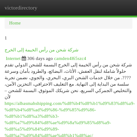
victordirectory
Togg
navi
Home
1
شركة شحن من رأس الخيمة إلى الخرج
Internet
306 days ago
camden4l65szc4
شركة شحن من رأس الخيمة إلى الخرج البسمة للشحن الدولي تقدم
حلولاً شاملة لنقل العفش، الأثاث، البضائع، والطرود بأمان وسرعة
????. من خلال خدمات الشحن البري، البحري، والجوي، نضمن تجربة
سلسة من البداية إلى النهاية. مع التغليف الاحترافي، التخزين الآمن،
والتخليص الجمركي السريع، نحن شريكك الموثوق. البسمة للشحن –
لأن
https://albasmahshipping.com/%d8%b4%d8%b1%d9%83%d8%a9-
%d8%b4%d8%ad%d9%86-%d9%85%d9%86-
%d8%b1%d8%a3%d8%b3-
%d8%a7%d9%84%d8%ae%d9%8a%d9%85%d8%a9-
%d8%a5%d9%84%d9%89-
%d8%a7%d9%84%d8%ae%d8%b1%d8%ac/