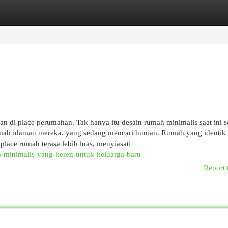
egories
Register
Login
 di place perumahan. Tak hanya itu desain rumah minimalis saat ini s
mah idaman mereka. yang sedang mencari hunian. Rumah yang identik
ace rumah terasa lebih luas, menyiasati
h-minimalis-yang-keren-untuk-keluarga-baru
Report 