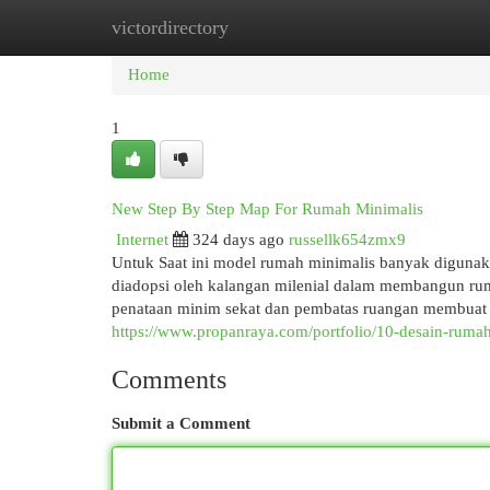
victordirectory
Home
New Site Listings
Add Site
Cat
Home
1
New Step By Step Map For Rumah Minimalis
Internet
324 days ago
russellk654zmx9
Untuk Saat ini model rumah minimalis banyak digunakan
diadopsi oleh kalangan milenial dalam membangun ru
penataan minim sekat dan pembatas ruangan membuat pl
https://www.propanraya.com/portfolio/10-desain-ruma
Comments
Submit a Comment