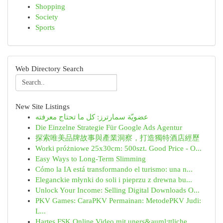
Shopping
Society
Sports
Web Directory Search
New Site Listings
عضويّة سمارترز: كل ما تحتاج معرفته
Die Einzelne Strategie Für Google Ads Agentur
探索唯美品牌故事與產業洞察，打造獨特酒店經歷
Worki próżniowe 25x30cm: 500szt. Good Price - O...
Easy Ways to Long-Term Slimming
Cómo la IA está transformando el turismo: una n...
Eleganckie młynki do soli i pieprzu z drewna bu...
Unlock Your Income: Selling Digital Downloads O...
PKV Games: CaraPKV Permainan: MetodePKV Judi:
L...
Hartes FSK Online Video mit uners&auml;ttliche...