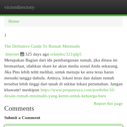
victordirectory
Togg
navi
Home
1
The Definitive Guide To Rumah Minimalis
Internet
325 days ago
orlandoc321qdp5
Merupakan Bagian dari ide pembangunan rumah, jika dirasa ini
bermanfaat, silahkan share ke akun media sosial Anda sekarang.
Jika Pins lebih teliti melihat, untuk menuju ke area teras harus
menaiki tangga dahulu. Artinya, lokasi teras dan dalam rumah
tersebut lebih tinggi dari tanah di sekitar lokasi perumahan. Jangan
khawatir! meskipun
https://www.propanraya.com/portfolio/10-
desain-rumah-minimalis-yang-keren-untuk-keluarga-baru
Report this page
Comments
Submit a Comment