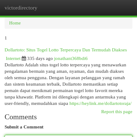
victordirectory
Togg
navi
Home
1
Dollartoto: Situs Togel Lotto Terpercaya Dan Termudah Diakses
Internet
335 days ago
jonathant368bdi6
Dollartoto Adalah situs togel lotto terpercaya yang menawarkan
pengalaman bermain yang aman, nyaman, dan mudah diakses
oleh semua pengguna. Dengan layanan pelanggan yang ramah
dan sistem keamanan terbaik, Dollartoto memastikan setiap
pemain dapat menikmati permainan togel lotto favorit mereka
tanpa khawatir. Platform ini dilengkapi dengan antarmuka yang
user-friendly, memudahkan siapa
https://heylink.me/dollartotoraja/
Report this page
Comments
Submit a Comment