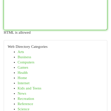
HTML is allowed
Web Directory Categories
Arts
Business
Computers
Games
Health
Home
Internet
Kids and Teens
News
Recreation
Reference
Science