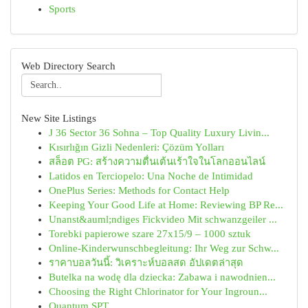
Sports
Web Directory Search
New Site Listings
J 36 Sector 36 Sohna – Top Quality Luxury Livin...
Kısırlığın Gizli Nedenleri: Çözüm Yolları
สล็อต PG: สร้างความตื่นเต้นเร้าใจในโลกออนไลน์
Latidos en Terciopelo: Una Noche de Intimidad
OnePlus Series: Methods for Contact Help
Keeping Your Good Life at Home: Reviewing BP Re...
Unanst&auml;ndiges Fickvideo Mit schwanzgeiler ...
Torebki papierowe szare 27x15/9 – 1000 sztuk
Online-Kinderwunschbegleitung: Ihr Weg zur Schw...
ราคาบอลวันนี้: วิเคราะห์บอลสด อัปเดตล่าสุด
Butelka na wodę dla dziecka: Zabawa i nawodnien...
Choosing the Right Chlorinator for Your Ingroun...
Quantum SPT