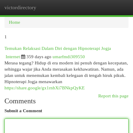
victordirectory
Togg
navi
Home
1
Temukan Relaksasi Dalam Diri dengan Hipnoterapi Jogja
Internet
359 days ago
umarfmdi309550
Merasa tegang? Hidup di era modern ini penuh dengan kecepatan,
sehingga wajar jika Anda merasakan kekhawatiran. Namun, ada
jalan untuk menemukan kembali kelegaan di tengah hiruk pikuk.
Hipnoterapi Jogja menawarkan
https://share.google/gx1rnbXi7BNkpQyKE
Report this page
Comments
Submit a Comment