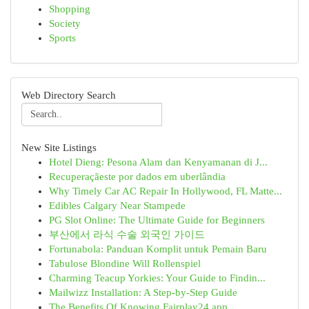
Shopping
Society
Sports
Web Directory Search
New Site Listings
Hotel Dieng: Pesona Alam dan Kenyamanan di J...
Recuperaçãeste por dados em uberlândia
Why Timely Car AC Repair In Hollywood, FL Matte...
Edibles Calgary Near Stampede
PG Slot Online: The Ultimate Guide for Beginners
부산에서 라식 수술 외국인 가이드
Fortunabola: Panduan Komplit untuk Pemain Baru
Tabulose Blondine Will Rollenspiel
Charming Teacup Yorkies: Your Guide to Findin...
Mailwizz Installation: A Step-by-Step Guide
The Benefits Of Knowing Fairplay24 app