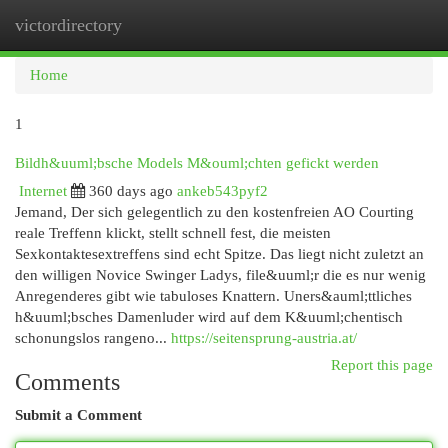
victordirectory
Togg
navi
Home
1
Bildh&uuml;bsche Models M&ouml;chten gefickt werden
Internet
360 days ago
ankeb543pyf2
Jemand, Der sich gelegentlich zu den kostenfreien AO Courting
reale Treffenn klickt, stellt schnell fest, die meisten
Sexkontaktesextreffens sind echt Spitze. Das liegt nicht zuletzt an
den willigen Novice Swinger Ladys, file&uuml;r die es nur wenig
Anregenderes gibt wie tabuloses Knattern. Uners&auml;ttliches
h&uuml;bsches Damenluder wird auf dem K&uuml;chentisch
schonungslos rangeno...
https://seitensprung-austria.at/
Report this page
Comments
Submit a Comment