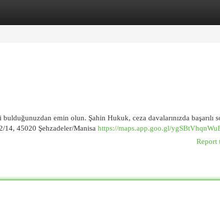
egories
Register
Login
i bulduğunuzdan emin olun. Şahin Hukuk, ceza davalarınızda başarılı s
:42/14, 45020 Şehzadeler/Manisa
https://maps.app.goo.gl/ygSBtVhqnWu
Report 