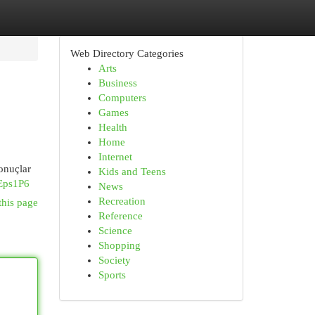
Web Directory Categories
Arts
Business
Computers
Games
Health
Home
Internet
onuçlar
Kids and Teens
Eps1P6
News
Recreation
this page
Reference
Science
Shopping
Society
Sports