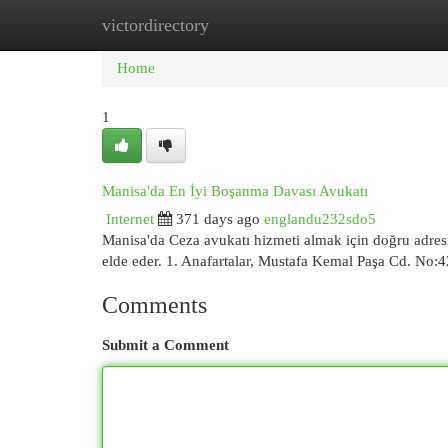
victordirectory
Home
New Site Listings
Add Site
Cat
Home
1
Manisa'da En İyi Boşanma Davası Avukatı
Internet
371 days ago
englandu232sdo5
Manisa'da Ceza avukatı hizmeti almak için doğru adres
elde eder. 1. Anafartalar, Mustafa Kemal Paşa Cd. No
Comments
Submit a Comment