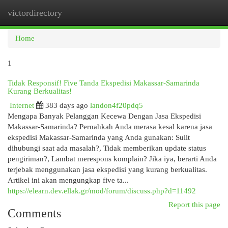
victordirectory
Togg
navi
Home
1
Tidak Responsif! Five Tanda Ekspedisi Makassar-Samarinda
Kurang Berkualitas!
Internet
383 days ago
landon4f20pdq5
Mengapa Banyak Pelanggan Kecewa Dengan Jasa Ekspedisi
Makassar-Samarinda? Pernahkah Anda merasa kesal karena jasa
ekspedisi Makassar-Samarinda yang Anda gunakan: Sulit
dihubungi saat ada masalah?, Tidak memberikan update status
pengiriman?, Lambat merespons komplain? Jika iya, berarti Anda
terjebak menggunakan jasa ekspedisi yang kurang berkualitas.
Artikel ini akan mengungkap five ta...
https://elearn.dev.ellak.gr/mod/forum/discuss.php?d=11492
Report this page
Comments