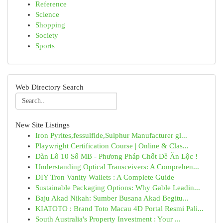
Reference
Science
Shopping
Society
Sports
Web Directory Search
New Site Listings
Iron Pyrites,fessulfide,Sulphur Manufacturer gl...
Playwright Certification Course | Online & Clas...
Dàn Lô 10 Số MB - Phương Pháp Chốt Đề Ăn Lộc !
Understanding Optical Transceivers: A Comprehen...
DIY Tron Vanity Wallets : A Complete Guide
Sustainable Packaging Options: Why Gable Leadin...
Baju Akad Nikah: Sumber Busana Akad Begitu...
KIATOTO : Brand Toto Macau 4D Portal Resmi Pali...
South Australia's Property Investment : Your ...