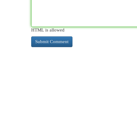
HTML is allowed