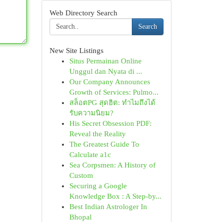
Web Directory Search
Search
New Site Listings
Situs Permainan Online
Unggul dan Nyata di ...
Our Company Announces
Growth of Services: Pulmo...
สล็อตPG สุดฮิต: ทำไมถึงได้
รับความนิยม?
His Secret Obsession PDF:
Reveal the Reality
The Greatest Guide To
Calculate a1c
Sea Corpsmen: A History of
Custom
Securing a Google
Knowledge Box : A Step-by...
Best Indian Astrologer In
Bhopal