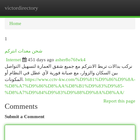
victordirectory
Togg
navi
Home
1
شحن معدات انتركم
Internet
451 days ago
asher8o76fwk4
نركب بدالات تربط الانتركم مع جميع شقق العمارة لتسهيل التواصل
بين السكان والزوار، مع صيانة فورية لأي عطل في النظام أو
المكونات.
https://www.cctv-kw.com/%D9%81%D9%86%D9%8A-
%D8%A7%D9%86%D8%AA%D8%B1%D9%83%D9%85-
%D8%A7%D9%84%D9%83%D9%88%D9%8A%D8%AA/
Report this page
Comments
Submit a Comment