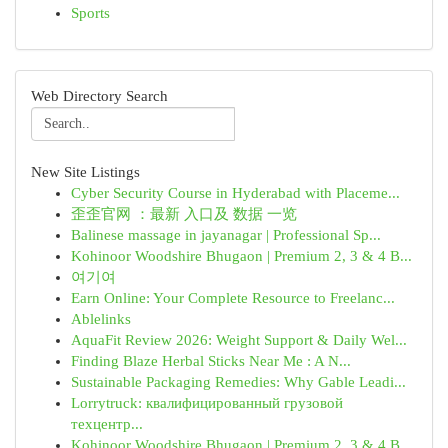
Sports
Web Directory Search
New Site Listings
Cyber Security Course in Hyderabad with Placeme...
歪歪官网 ：最新 入口及 数据 一览
Balinese massage in jayanagar | Professional Sp...
Kohinoor Woodshire Bhugaon | Premium 2, 3 & 4 B...
여기여
Earn Online: Your Complete Resource to Freelanc...
Ablelinks
AquaFit Review 2026: Weight Support & Daily Wel...
Finding Blaze Herbal Sticks Near Me : A N...
Sustainable Packaging Remedies: Why Gable Leadi...
Lorrytruck: квалифицированный грузовой
техцентр...
Kohinoor Woodshire Bhugaon | Premium 2, 3 & 4 B...