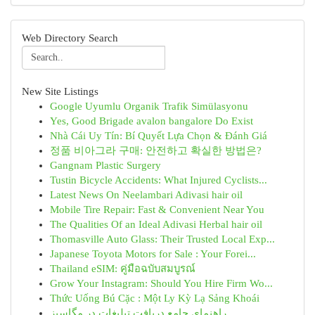
Web Directory Search
New Site Listings
Google Uyumlu Organik Trafik Simülasyonu
Yes, Good Brigade avalon bangalore Do Exist
Nhà Cái Uy Tín: Bí Quyết Lựa Chọn & Đánh Giá
정품 비아그라 구매: 안전하고 확실한 방법은?
Gangnam Plastic Surgery
Tustin Bicycle Accidents: What Injured Cyclists...
Latest News On Neelambari Adivasi hair oil
Mobile Tire Repair: Fast & Convenient Near You
The Qualities Of an Ideal Adivasi Herbal hair oil
Thomasville Auto Glass: Their Trusted Local Exp...
Japanese Toyota Motors for Sale : Your Forei...
Thailand eSIM: คู่มือฉบับสมบูรณ์
Grow Your Instagram: Should You Hire Firm Wo...
Thức Uống Bú Cặc : Một Ly Kỳ Lạ Sảng Khoái
راهنمای جامع دریافت تبلیغات در مگاسبز