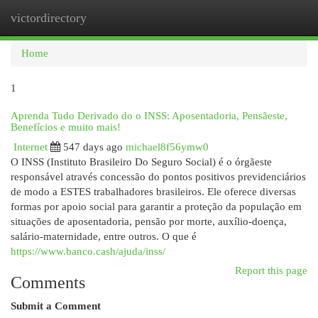
victordirectory
Togg
navi
Home
1
Aprenda Tudo Derivado do o INSS: Aposentadoria, Pensãeste,
Benefícios e muito mais!
Internet
547 days ago
michael8f56ymw0
O INSS (Instituto Brasileiro Do Seguro Social) é o órgãeste
responsável através concessão do pontos positivos previdenciários
de modo a ESTES trabalhadores brasileiros. Ele oferece diversas
formas por apoio social para garantir a proteção da população em
situações de aposentadoria, pensão por morte, auxílio-doença,
salário-maternidade, entre outros. O que é
https://www.banco.cash/ajuda/inss/
Report this page
Comments
Submit a Comment