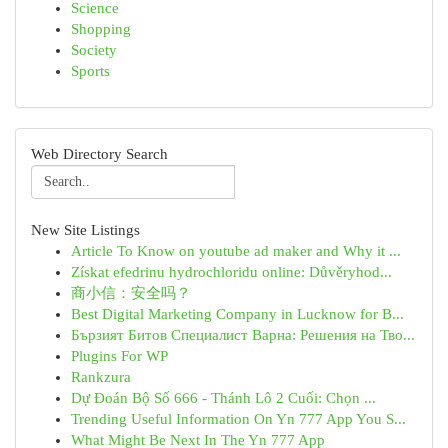
Science
Shopping
Society
Sports
Web Directory Search
New Site Listings
Article To Know on youtube ad maker and Why it ...
Získat efedrinu hydrochloridu online: Důvěryhod...
商小信：安全吗？
Best Digital Marketing Company in Lucknow for B...
Бързият Битов Специалист Варна: Решения на Тво...
Plugins For WP
Rankzura
Dự Đoán Bộ Số 666 - Thánh Lô 2 Cuối: Chọn ...
Trending Useful Information On Yn 777 App You S...
What Might Be Next In The Yn 777 App