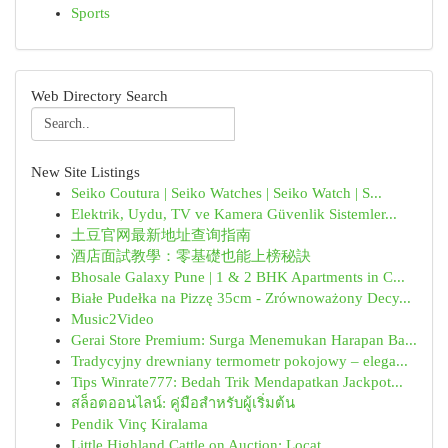
Sports
Web Directory Search
New Site Listings
Seiko Coutura | Seiko Watches | Seiko Watch | S...
Elektrik, Uydu, TV ve Kamera Güvenlik Sistemler...
土豆官网最新地址查询指南
酒店面試教學：零基礎也能上榜秘訣
Bhosale Galaxy Pune | 1 & 2 BHK Apartments in C...
Białe Pudełka na Pizzę 35cm - Zrównoważony Decy...
Music2Video
Gerai Store Premium: Surga Menemukan Harapan Ba...
Tradycyjny drewniany termometr pokojowy – elega...
Tips Winrate777: Bedah Trik Mendapatkan Jackpot...
สล็อตออนไลน์: คู่มือสำหรับผู้เริ่มต้น
Pendik Vinç Kiralama
Little Highland Cattle on Auction: Locat...