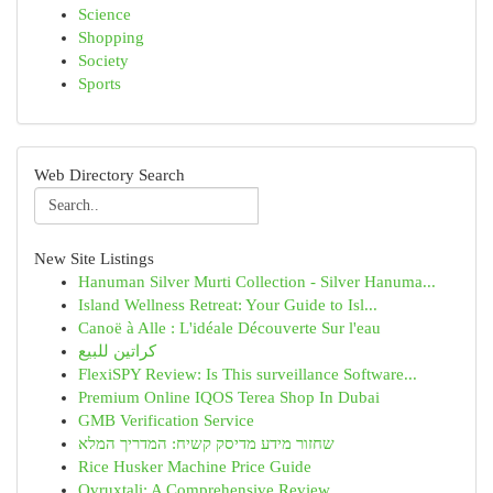
Science
Shopping
Society
Sports
Web Directory Search
New Site Listings
Hanuman Silver Murti Collection - Silver Hanuma...
Island Wellness Retreat: Your Guide to Isl...
Canoë à Alle : L'idéale Découverte Sur l'eau
كراتين للبيع
FlexiSPY Review: Is This surveillance Software...
Premium Online IQOS Terea Shop In Dubai
GMB Verification Service
שחזור מידע מדיסק קשיח: המדריך המלא
Rice Husker Machine Price Guide
Ovruxtali: A Comprehensive Review