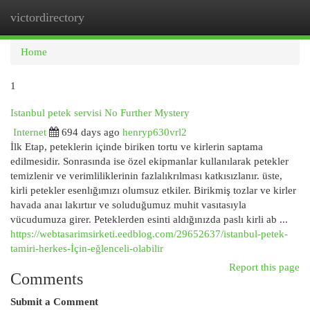
victordirectory
Togg
navi
Home
1
Istanbul petek servisi No Further Mystery
Internet
694 days ago
henryp630vrl2
İlk Etap, peteklerin içinde biriken tortu ve kirlerin saptama
edilmesidir. Sonrasında ise özel ekipmanlar kullanılarak petekler
temizlenir ve verimliliklerinin fazlalıkrılması katkısızlanır. üste,
kirli petekler esenlığımızı olumsuz etkiler. Birikmiş tozlar ve kirler
havada anaı lakırtıır ve soluduğumuz muhit vasıtasıyla
vücudumuza girer. Peteklerden esinti aldığınızda paslı kirli ab ...
https://webtasarimsirketi.eedblog.com/29652637/istanbul-petek-
tamiri-herkes-İçin-eğlenceli-olabilir
Report this page
Comments
Submit a Comment