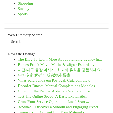
Shopping
Society
Sports
Web Directory Search
New Site Listings
The Blog To Learn More About branding agency in...
Buntes Erotik Movie Mit hei&szlig;er Escortlady
대전/대구 출장 마사지, 최고의 휴식을 경험하세요!
GEO专家 解析： 成功海外 要素
Villas para venda em Portugal: Guia completo
Decoder Duosat: Manual Completo dos Modelos...
Crown of the People: A Visual Celebration for...
Test The Online Speed: A Basic Explanation
Grow Your Service Operation : Local Searc...
92Strike – Discover a Smooth and Engaging Exper...
Turning Your Content Into Your Material - ...