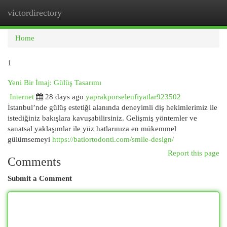
victordirectory
Togg
navi
Home
1
Yeni Bir İmaj: Gülüş Tasarımı
Internet
28 days ago
yaprakporselenfiyatlar923502
İstanbul’nde gülüş estetiği alanında deneyimli diş hekimlerimiz ile
istediğiniz bakışlara kavuşabilirsiniz. Gelişmiş yöntemler ve
sanatsal yaklaşımlar ile yüz hatlarınıza en mükemmel
gülümsemeyi
https://batiortodonti.com/smile-design/
Report this page
Comments
Submit a Comment