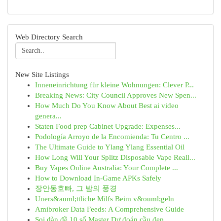
Web Directory Search
New Site Listings
Inneneinrichtung für kleine Wohnungen: Clever P...
Breaking News: City Council Approves New Spen...
How Much Do You Know About Best ai video
genera...
Staten Food prep Cabinet Upgrade: Expenses...
Podología Arroyo de la Encomienda: Tu Centro ...
The Ultimate Guide to Ylang Ylang Essential Oil
How Long Will Your Splitz Disposable Vape Reall...
Buy Vapes Online Australia: Your Complete ...
How to Download In-Game APKs Safely
장안동호빠, 그 밤의 풍경
Uners&auml;ttliche Milfs Beim v&ouml;geln
Amibroker Data Feeds: A Comprehensive Guide
Soi dàn đề 10 số Master Dự đoán cầu đẹp