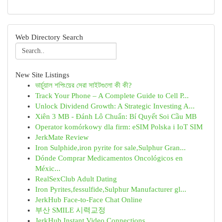
Web Directory Search
New Site Listings
ভার্চুয়াল শপিংয়ের সেরা সাইটগুলো কী কী?
Track Your Phone – A Complete Guide to Cell P...
Unlock Dividend Growth: A Strategic Investing A...
Xiên 3 MB - Đánh Lô Chuẩn: Bí Quyết Soi Cầu MB
Operator komórkowy dla firm: eSIM Polska i IoT SIM
JerkMate Review
Iron Sulphide,iron pyrite for sale,Sulphur Gran...
Dónde Comprar Medicamentos Oncológicos en
Méxic...
RealSexClub Adult Dating
Iron Pyrites,fessulfide,Sulphur Manufacturer gl...
JerkHub Face-to-Face Chat Online
부산 SMILE 시력교정
JerkHub Instant Video Connections