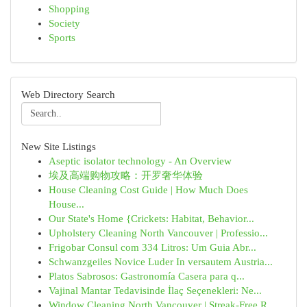
Shopping
Society
Sports
Web Directory Search
New Site Listings
Aseptic isolator technology - An Overview
埃及高端购物攻略：开罗奢华体验
House Cleaning Cost Guide | How Much Does
House...
Our State's Home {Crickets: Habitat, Behavior...
Upholstery Cleaning North Vancouver | Professio...
Frigobar Consul com 334 Litros: Um Guia Abr...
Schwanzgeiles Novice Luder In versautem Austria...
Platos Sabrosos: Gastronomía Casera para q...
Vajinal Mantar Tedavisinde İlaç Seçenekleri: Ne...
Window Cleaning North Vancouver | Streak-Free R...