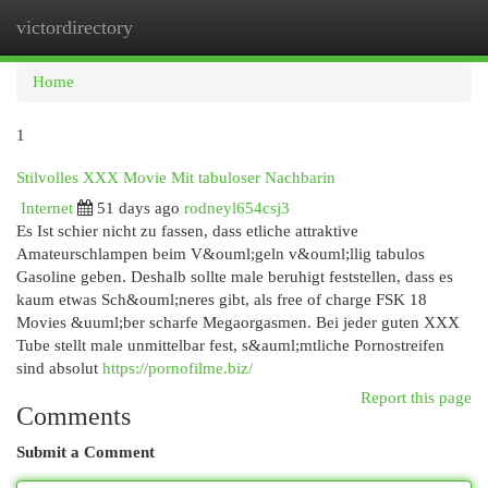
victordirectory
Togg
navi
Home
1
Stilvolles XXX Movie Mit tabuloser Nachbarin
Internet
51 days ago
rodneyl654csj3
Es Ist schier nicht zu fassen, dass etliche attraktive
Amateurschlampen beim V&ouml;geln v&ouml;llig tabulos
Gasoline geben. Deshalb sollte male beruhigt feststellen, dass es
kaum etwas Sch&ouml;neres gibt, als free of charge FSK 18
Movies &uuml;ber scharfe Megaorgasmen. Bei jeder guten XXX
Tube stellt male unmittelbar fest, s&auml;mtliche Pornostreifen
sind absolut
https://pornofilme.biz/
Report this page
Comments
Submit a Comment