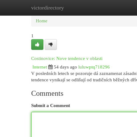
victordirectory
Home
New Site Listings
Add Site
Cat
Home
1
Costinovice: Nove tendence v oblasti
Internet
54 days ago
luluwptq718296
V posledních letech se pozoruje dá zaznamenat zásadní
tendence vynikají se odlišují od tradičních běžných dří
Comments
Submit a Comment