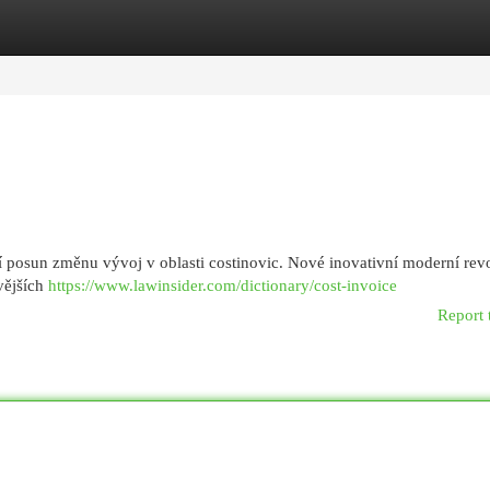
egories
Register
Login
 posun změnu vývoj v oblasti costinovic. Nové inovativní moderní rev
vějších
https://www.lawinsider.com/dictionary/cost-invoice
Report 