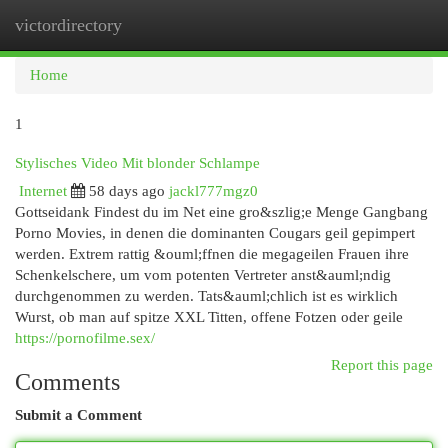
victordirectory
Togg
navi
Home
1
Stylisches Video Mit blonder Schlampe
Internet
58 days ago
jackl777mgz0
Gottseidank Findest du im Net eine gro&szlig;e Menge Gangbang
Porno Movies, in denen die dominanten Cougars geil gepimpert
werden. Extrem rattig &ouml;ffnen die megageilen Frauen ihre
Schenkelschere, um vom potenten Vertreter anst&auml;ndig
durchgenommen zu werden. Tats&auml;chlich ist es wirklich
Wurst, ob man auf spitze XXL Titten, offene Fotzen oder geile
https://pornofilme.sex/
Report this page
Comments
Submit a Comment