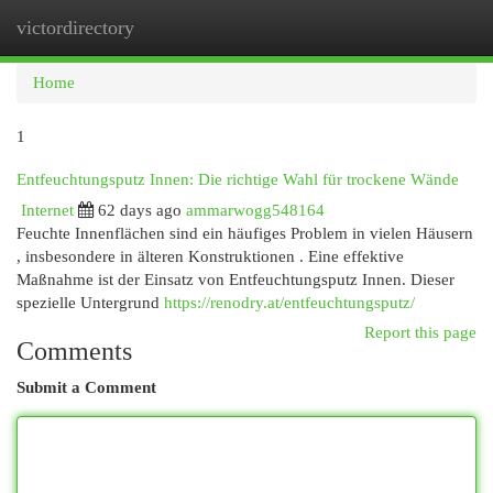
victordirectory
Togg
navi
Home
1
Entfeuchtungsputz Innen: Die richtige Wahl für trockene Wände
Internet
62 days ago
ammarwogg548164
Feuchte Innenflächen sind ein häufiges Problem in vielen Häusern
, insbesondere in älteren Konstruktionen . Eine effektive
Maßnahme ist der Einsatz von Entfeuchtungsputz Innen. Dieser
spezielle Untergrund
https://renodry.at/entfeuchtungsputz/
Report this page
Comments
Submit a Comment