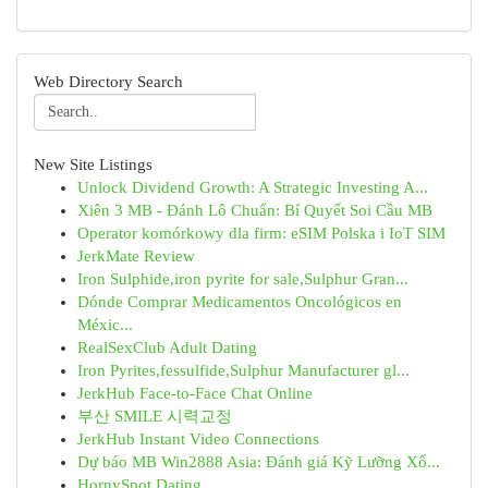
Web Directory Search
New Site Listings
Unlock Dividend Growth: A Strategic Investing A...
Xiên 3 MB - Đánh Lô Chuẩn: Bí Quyết Soi Cầu MB
Operator komórkowy dla firm: eSIM Polska i IoT SIM
JerkMate Review
Iron Sulphide,iron pyrite for sale,Sulphur Gran...
Dónde Comprar Medicamentos Oncológicos en
Méxic...
RealSexClub Adult Dating
Iron Pyrites,fessulfide,Sulphur Manufacturer gl...
JerkHub Face-to-Face Chat Online
부산 SMILE 시력교정
JerkHub Instant Video Connections
Dự báo MB Win2888 Asia: Đánh giá Kỹ Lưỡng Xổ...
HornySpot Dating