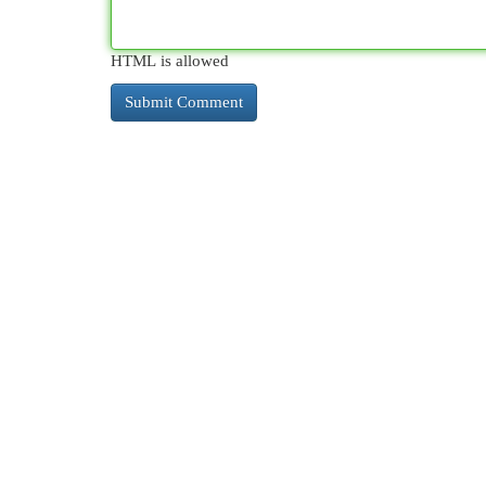
HTML is allowed