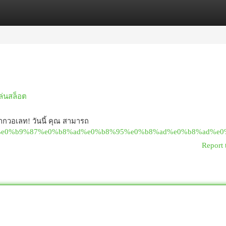
egories
Register
Login
ล่นสล็อต
ฝากวอเลท! วันนี้ คุณ สามารถ
b8%a5%e0%b9%87%e0%b8%ad%e0%b8%95%e0%b8%ad%e0%b8%ad%
Report 