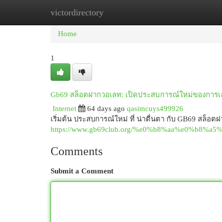
victordirectory
Home
New Site Listings
Add Site
Cat
Home
1
Gb69 สล็อตฝากวอเลท: เปิดประสบการณ์ใหม่ของการเ
Internet
64 days ago
qasimcuys499926
เริ่มต้น ประสบการณ์ใหม่ ที่ น่าตื่นตา กับ GB69 สล็อต
https://www.gb69club.org/%e0%b8%aa%e0%
Comments
Submit a Comment