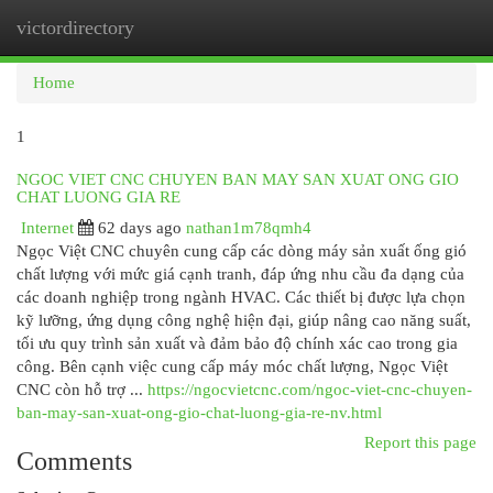
victordirectory
Togg
navi
Home
1
NGOC VIET CNC CHUYEN BAN MAY SAN XUAT ONG GIO
CHAT LUONG GIA RE
Internet
62 days ago
nathan1m78qmh4
Ngọc Việt CNC chuyên cung cấp các dòng máy sản xuất ống gió
chất lượng với mức giá cạnh tranh, đáp ứng nhu cầu đa dạng của
các doanh nghiệp trong ngành HVAC. Các thiết bị được lựa chọn
kỹ lưỡng, ứng dụng công nghệ hiện đại, giúp nâng cao năng suất,
tối ưu quy trình sản xuất và đảm bảo độ chính xác cao trong gia
công. Bên cạnh việc cung cấp máy móc chất lượng, Ngọc Việt
CNC còn hỗ trợ ...
https://ngocvietcnc.com/ngoc-viet-cnc-chuyen-
ban-may-san-xuat-ong-gio-chat-luong-gia-re-nv.html
Report this page
Comments