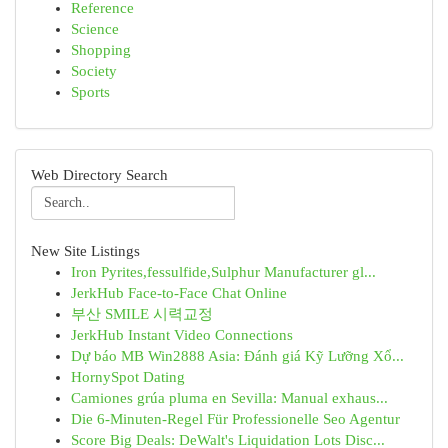
Reference
Science
Shopping
Society
Sports
Web Directory Search
New Site Listings
Iron Pyrites,fessulfide,Sulphur Manufacturer gl...
JerkHub Face-to-Face Chat Online
부산 SMILE 시력교정
JerkHub Instant Video Connections
Dự báo MB Win2888 Asia: Đánh giá Kỹ Lưỡng Xổ...
HornySpot Dating
Camiones grúa pluma en Sevilla: Manual exhaus...
Die 6-Minuten-Regel Für Professionelle Seo Agentur
Score Big Deals: DeWalt's Liquidation Lots Disc...