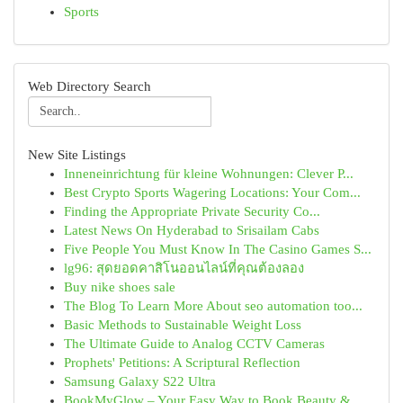
Sports
Web Directory Search
New Site Listings
Inneneinrichtung für kleine Wohnungen: Clever P...
Best Crypto Sports Wagering Locations: Your Com...
Finding the Appropriate Private Security Co...
Latest News On Hyderabad to Srisailam Cabs
Five People You Must Know In The Casino Games S...
lg96: สุดยอดคาสิโนออนไลน์ที่คุณต้องลอง
Buy nike shoes sale
The Blog To Learn More About seo automation too...
Basic Methods to Sustainable Weight Loss
The Ultimate Guide to Analog CCTV Cameras
Prophets' Petitions: A Scriptural Reflection
Samsung Galaxy S22 Ultra
BookMyGlow – Your Easy Way to Book Beauty &