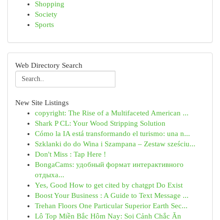
Shopping
Society
Sports
Web Directory Search
New Site Listings
copyright: The Rise of a Multifaceted American ...
Shark P CL: Your Wood Stripping Solution
Cómo la IA está transformando el turismo: una n...
Szklanki do do Wina i Szampana – Zestaw sześciu...
Don't Miss : Tap Here !
BongaCams: удобный формат интерактивного
отдыха...
Yes, Good How to get cited by chatgpt Do Exist
Boost Your Business : A Guide to Text Message ...
Trehan Floors One Particular Superior Earth Sec...
Lô Top Miền Bắc Hôm Nay: Soi Cảnh Chắc Ăn