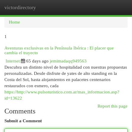
victordirectory
Togg
navi
Home
1
Aventuras exclusivas en la Península Ibérica : El placer que
cambia el trayecto
Internet
65 days ago
jemimadaqq949563
Descubra un distinto nivel de hospitalidad con nuestras propuestas
personalizadas. Desde disfrute de yates de alto standing en la
Costa del Sol, hasta alojamientos en palacetes centenarios
restaurados con esmero, cada
https://http://www.pulsoturistico.com.ar/mas_informacion.asp?
id=13622
Report this page
Comments
Submit a Comment