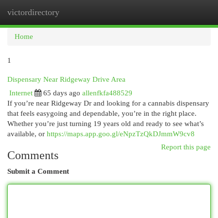
victordirectory
Togg
navi
Home
1
Dispensary Near Ridgeway Drive Area
Internet
65 days ago
allenfkfa488529
If you’re near Ridgeway Dr and looking for a cannabis dispensary
that feels easygoing and dependable, you’re in the right place.
Whether you’re just turning 19 years old and ready to see what’s
available, or
https://maps.app.goo.gl/eNpzTzQkDJmmW9cv8
Report this page
Comments
Submit a Comment