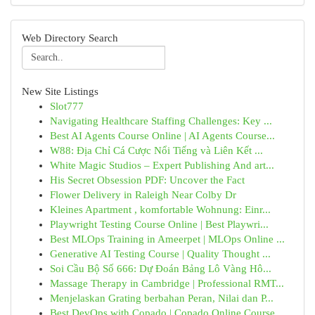
Web Directory Search
New Site Listings
Slot777
Navigating Healthcare Staffing Challenges: Key ...
Best AI Agents Course Online | AI Agents Course...
W88: Địa Chỉ Cá Cược Nổi Tiếng và Liên Kết ...
White Magic Studios – Expert Publishing And art...
His Secret Obsession PDF: Uncover the Fact
Flower Delivery in Raleigh Near Colby Dr
Kleines Apartment , komfortable Wohnung: Einr...
Playwright Testing Course Online | Best Playwri...
Best MLOps Training in Ameerpet | MLOps Online ...
Generative AI Testing Course | Quality Thought ...
Soi Cầu Bộ Số 666: Dự Đoán Bảng Lô Vàng Hô...
Massage Therapy in Cambridge | Professional RMT...
Menjelaskan Grating berbahan Peran, Nilai dan P...
Best DevOps with Copado | Copado Online Course