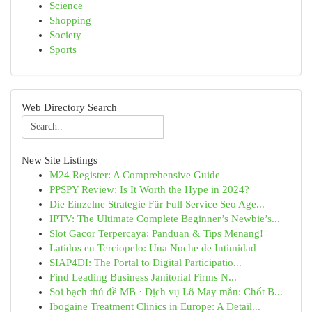
Science
Shopping
Society
Sports
Web Directory Search
New Site Listings
M24 Register: A Comprehensive Guide
PPSPY Review: Is It Worth the Hype in 2024?
Die Einzelne Strategie Für Full Service Seo Age...
IPTV: The Ultimate Complete Beginner’s Newbie’s...
Slot Gacor Terpercaya: Panduan & Tips Menang!
Latidos en Terciopelo: Una Noche de Intimidad
SIAP4DI: The Portal to Digital Participatio...
Find Leading Business Janitorial Firms N...
Soi bạch thủ đề MB · Dịch vụ Lô May mắn: Chốt B...
Ibogaine Treatment Clinics in Europe: A Detail...