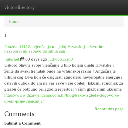
victordirectory
Togg
navi
Home
1
Pouzdani DJ Za vjenčanja u cijeloj Hrvatskoj – Stvorite
nezaboravnu zabavu do sitnih sati!
Internet
80 days ago
judyi061xsn0
Uskoro Slavite svoje vjenčanje u bilo kojem dijelu Hrvatske i
želite da svaki trenutak bude na vrhunskoj razini ? Angažirajte
vrhunskog DJ-a koji će osigurati atmosferu nevjerojatne energije i
ostaviti dubok dojam na vas i sve vaše obitelj. Iskusni stručnjak za
glazbu će potpuno prilagoditi repertoar vašim glazbenim ukusima
https://www.djzavjencanja.com.hr/blog/kako-izgleda-dogovor-s-
dj-em-prije-vjencanja/
Report this page
Comments
Submit a Comment