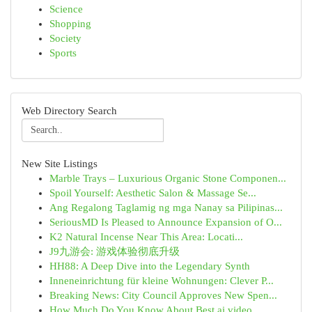
Science
Shopping
Society
Sports
Web Directory Search
New Site Listings
Marble Trays – Luxurious Organic Stone Componen...
Spoil Yourself: Aesthetic Salon & Massage Se...
Ang Regalong Taglamig ng mga Nanay sa Pilipinas...
SeriousMD Is Pleased to Announce Expansion of O...
K2 Natural Incense Near This Area: Locati...
J9九游会: 游戏体验彻底升级
HH88: A Deep Dive into the Legendary Synth
Inneneinrichtung für kleine Wohnungen: Clever P...
Breaking News: City Council Approves New Spen...
How Much Do You Know About Best ai video