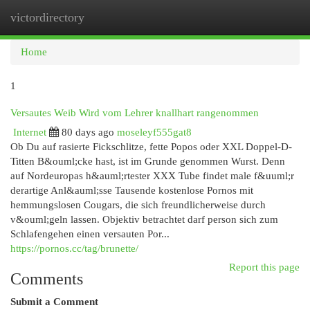
victordirectory
Togg
navi
Home
1
Versautes Weib Wird vom Lehrer knallhart rangenommen
Internet
80 days ago
moseleyf555gat8
Ob Du auf rasierte Fickschlitze, fette Popos oder XXL Doppel-D-
Titten B&ouml;cke hast, ist im Grunde genommen Wurst. Denn
auf Nordeuropas h&auml;rtester XXX Tube findet male f&uuml;r
derartige Anl&auml;sse Tausende kostenlose Pornos mit
hemmungslosen Cougars, die sich freundlicherweise durch
v&ouml;geln lassen. Objektiv betrachtet darf person sich zum
Schlafengehen einen versauten Por...
https://pornos.cc/tag/brunette/
Report this page
Comments
Submit a Comment