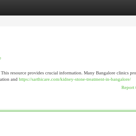
egories
Register
Login
e
 This resource provides crucial information. Many Bangalore clinics pr
ration and
https://sarthicare.com/kidney-stone-treatment-in-bangalore/
Report 