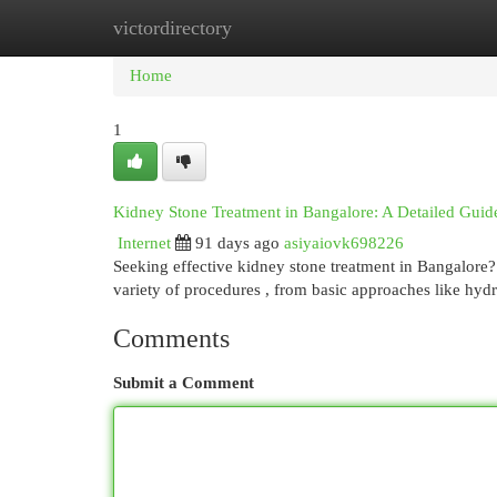
victordirectory
Home
New Site Listings
Add Site
Cat
Home
1
Kidney Stone Treatment in Bangalore: A Detailed Guid
Internet
91 days ago
asiyaiovk698226
Seeking effective kidney stone treatment in Bangalore?
variety of procedures , from basic approaches like hyd
Comments
Submit a Comment