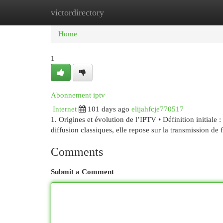
victordirectory
Home
New Site Listings
Add Site
Cat
Home
1
Abonnement iptv
Internet
101 days ago
elijahfcje770517
1. Origines et évolution de l’IPTV • Définition initiale
diffusion classiques, elle repose sur la transmission de 
Comments
Submit a Comment