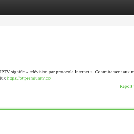
egories
Register
Login
 : IPTV signifie « télévision par protocole Internet ». Contrairement aux
flux
https://ottpremiumtv.cc/
Report 