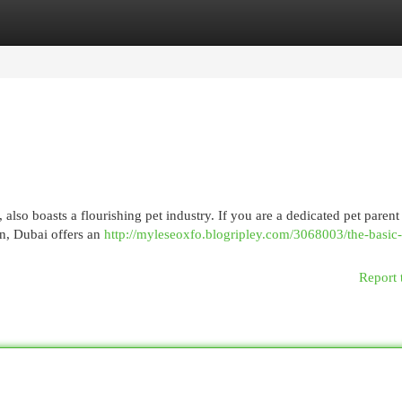
egories
Register
Login
also boasts a flourishing pet industry. If you are a dedicated pet parent
on, Dubai offers an
http://myleseoxfo.blogripley.com/3068003/the-basic-
Report 