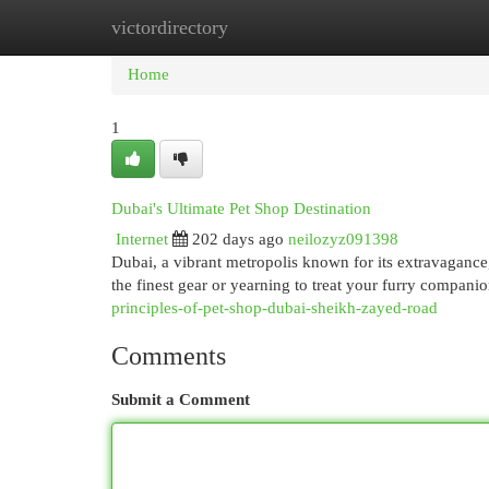
victordirectory
Home
New Site Listings
Add Site
Cat
Home
1
Dubai's Ultimate Pet Shop Destination
Internet
202 days ago
neilozyz091398
Dubai, a vibrant metropolis known for its extravagance, 
the finest gear or yearning to treat your furry compani
principles-of-pet-shop-dubai-sheikh-zayed-road
Comments
Submit a Comment